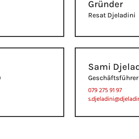
Gründer
Resat Djeladini
Sami Djelad
)
Geschäftsführer
079 275 91 97
h
s.djeladini@djeladi